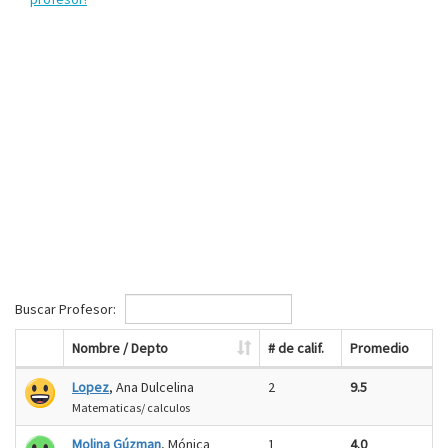
Buscar Profesor:
Nombre / Depto
# de calif.
Promedio
Lopez
, Ana Dulcelina
2
9.5
Matematicas/ calculos
Molina Gúzman
, Mónica
1
4.0